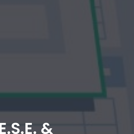
.S.E. &